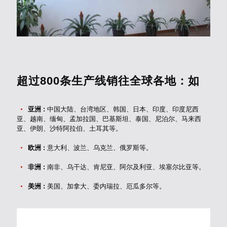
超过800条生产线销往全球各地：如
亚洲 :
中国大陆、台湾地区、韩国、日本、印度、印度尼西
亚、越南、缅甸、孟加拉国、巴基斯坦、泰国、尼泊尔、马来西
亚、伊朗、沙特阿拉伯、土耳其等。
欧洲 :
意大利、波兰、乌克兰、俄罗斯等。
非洲 :
南非、乌干达、肯尼亚、阿尔及利亚、埃塞尔比亚等。
美洲 :
美国、加拿大、委内瑞拉、厄瓜多尔等。