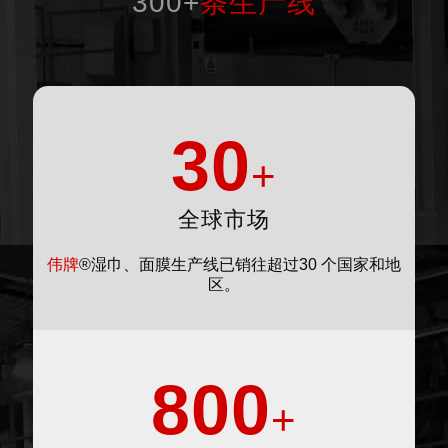
300+
条生产线
30
+
全球市场
伟牌
®湿巾、面膜生产线已销往超过30 个国家和地
区。
800
+