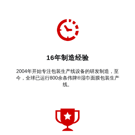
16年制造经验
2004年开始专注包装生产线设备的研发制造，至
今，全球已运行800余条伟牌®湿巾面膜包装生产
线。