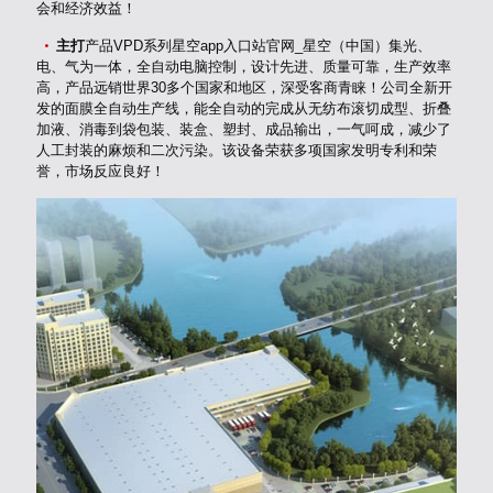
会和经济效益！
主打
产品VPD系列星空app入口站官网_星空（中国）集光、
电、气为一体，全自动电脑控制，设计先进、质量可靠，生产效率
高，产品远销世界30多个国家和地区，深受客商青睐！公司全新开
发的面膜全自动生产线，能全自动的完成从无纺布滚切成型、折叠
加液、消毒到袋包装、装盒、塑封、成品输出，一气呵成，减少了
人工封装的麻烦和二次污染。该设备荣获多项国家发明专利和荣
誉，市场反应良好！