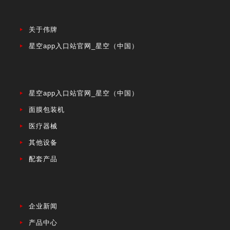
关于伟牌
星空app入口站官网_星空（中国）
星空app入口站官网_星空（中国）
面膜包装机
医疗器械
其他设备
配套产品
企业新闻
产品中心