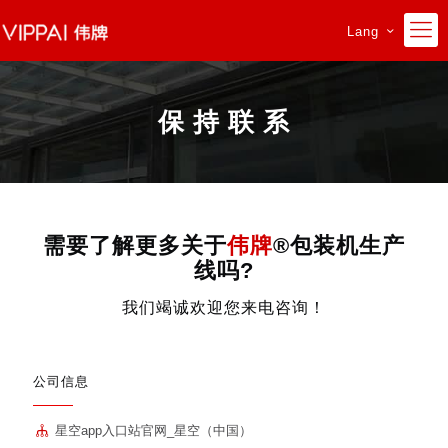
Lang
保 持 联 系
需要了解更多关于
伟牌
®包装机生产
线吗?
我们竭诚欢迎您来电咨询！
公司信息
星空app入口站官网_星空（中国）