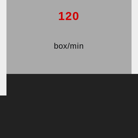
120
box/min