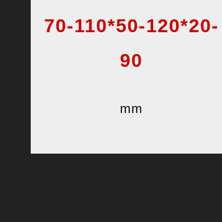
70-110*50-120*20-
90
mm