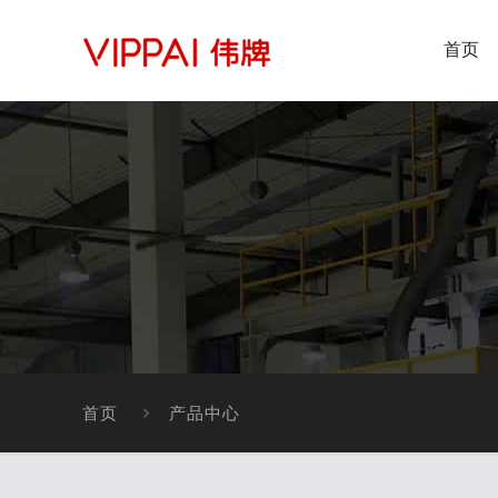
首页
首页
产品中心