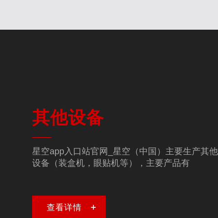
其他设备
星空app入口站官网_星空（中国）主要生产其他
设备（装盒机，眼贴机等），主要产品有
查看详情